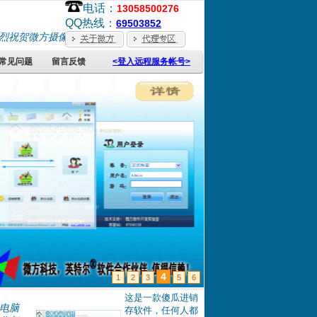
电话：
13058500276
QQ热线：
69503852
微方摄像头监控系统被评为2007年度优秀共享软件! ; 热烈祝贺微
常见问题
留言反馈
<登入远程服务帐号>
4
1
2
3
5
6
这是一款傻瓜进销
电脑
存软件，任何人都