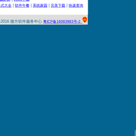
控系统
|
|
|
|
格式大全
软件午餐
系统家园
完美下载
快递查询
存系统
存系统
5-2016 微方软件服务中心
粤ICP备16083983号-2
存系统
控系统
控系统
存系统
控系统
统(单机专业版)
存系统
控系统
控系统
统(网络专业版)
统(网络专业版)
控系统
录像专家
统(网络专业版)
统(单机专业版)
统(单机专业版)
存系统
统(单机专业版)