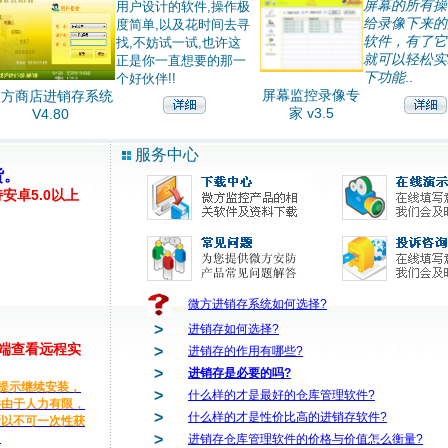
屏幕的所有操
用户设计的软件,操作极
给录像下来的
度简单,以及花时间去寻
软件，有了它
找,不妨试一试,也许这
就可以轻松实
正是你一直想要的那一
下功能
..
个好伙伴!!
屏幕监控录像专
微方商店进销存系统
家 v3.5
V4.80
服务中心
货。
安卓5.0以上
李*
微方摄像头监
微方摄像头监
涨*
版)
内蒙古一加商贸
微方进销存系
微方进销存系统如何选择?
新疆咖华电脑店
微方商店进销
>
进销存如何选择?
韦*
微方商店进销
户端查看远程实
>
进销存的作用有哪些?
雷虹*
微方进销存系
>
进销存是必要的吗?
dxlgd**
微方摄像头监
提示继续安装，
>
sw*
什么样的才是最好的仓库管理软件?
微方摄像头监
件由于人力有限，
>
武**
微方摄像头监
什么样的才是性价比高的进销存软件?
所以不可一次性获
黄勇*
微方商店进销
。
>
进销存仓库管理软件的价格与价值怎么衡量?