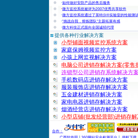
·
如何做好安防产品的售后服务
·
微方监控系统被评为2007优秀共享软件
·
微方监控系统通过了英特尔®实验室的性能测
·
“挑战自我，熔炼团队“主题拓展有感
·
微方科技正式面向全国诚招代理
提供各种行业解决方案
小型铺面视频监控系统方案
家庭保姆视频监控方案
小孩上网监视解决方案
电脑公司进销存解决方案(零售批
连锁型公司进销存系统解决方
手机数码店进销存解决方案
服装服饰店进销存解决方案
五金建材进销存解决方案
家电电器进销存解决方案
烟酒经营店进销存解决方案
小型店铺(批发经营部)进销存
合作：
|
|
广西软件园
360网站安全检测平台
领航下载