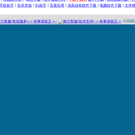
上海市徐汇区科人电脑
微方摄像头监
|
|
|
|
|
|
0手机助手
安卓市场
91助手
百度应用
清风绿色软件下载
电脑软件下载
文件
张家口市亦亦电脑
微方商店进销
昆明市五华区艾利日用品批
微方商店进销
发部
©200
永州市星晨电脑
微方商店进销
漩涡大成汽修
微方摄像头监
丽源日化
微方摄像头监
丽源日化
微方商店进销
板*屋
微方摄像头监
海南市海成烟草专卖点
微方进销存系
卢*安
微方商店进销
yuanye*ll
微方摄像头监
心望监控
微方摄像头监
温岭市星湖电脑有限公司
微方进销存系
heweixiong
微方进销存系
传奇之神
微方摄像头监
古*
微方屏幕监控
天津华星服装连锁店
微方进销存系
昆明市宇丰工程机械
微方进销存系
长春市美的电器专卖店
微方进销存系
广西南宁菲菲服装专卖店
微方商店进销
逍遥阳光
微方进销存系