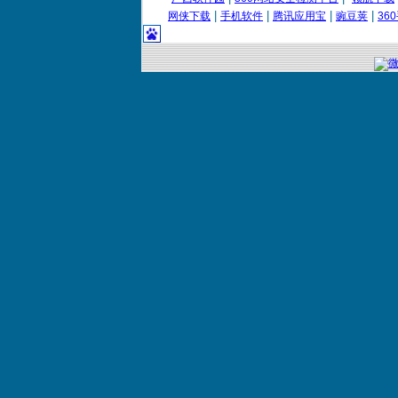
|
|
|
|
网侠下载
手机软件
腾讯应用宝
豌豆荚
36