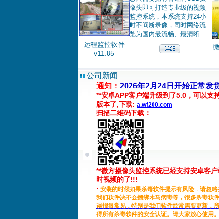
像头即可打造专业级的视频
监控系统，本系统支持24小
时不间断录像，同时网络流
览为国内最流畅、最清晰...
远程监控软件
v11.85
公司新闻
通知：
2026年2月24日开始正常发
**安卓APP客户端升级到了5.0，可以支持
版本了,下载:
a.wf200.com
扫描二维码下载：
**微方摄像头监控系统已经支持安卓客
时视频的了!!!
·
安装的时候如果杀毒软件提示有风险，请忽略
我们软件决不会捆绑木马病毒等，很多杀毒软
误报很常见，特别是我们软件经常需要更新，
得所有杀毒软件的安全认证。请大家放心使用