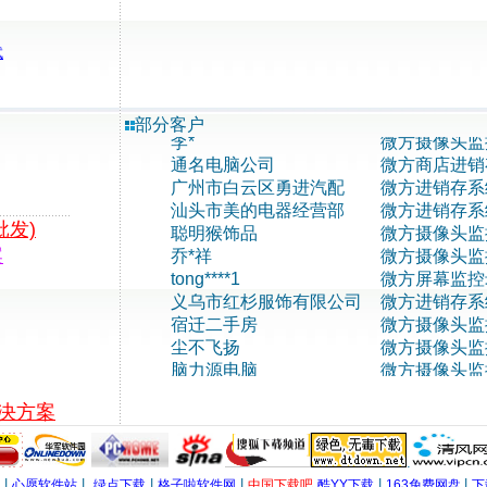
南宁1加1服装连锁
微方进销存系
黄青*
微方摄像头监
试
广西百色市状典酒行
微方商店进销
李*
微方摄像头监
通名电脑公司
微方商店进销
部分客户
广州市白云区勇进汽配
微方进销存系
汕头市美的电器经营部
微方进销存系
聪明猴饰品
微方摄像头监
乔*祥
微方摄像头监
tong****1
微方屏幕监控
发)
义乌市红杉服饰有限公司
微方进销存系
案
宿迁二手房
微方摄像头监
尘不飞扬
微方摄像头监
脑力源电脑
微方摄像头监
时代证件
微方进销存系
内蒙秀海商贸
微方进销存系
厦门市锦绣年华情意店
微方商店进销
长安锦夏好多多服装店
微方商店进销
解决方案
百色市辉煌电器
微方商店进销
lztianshi27
微方摄像头监
.
上海市徐汇区科人电脑
微方商店进销
|
|
|
|
|
|
心愿软件站
绿点下载
格子啦软件网
中国下载吧
酷YY下载
163免费网盘
下